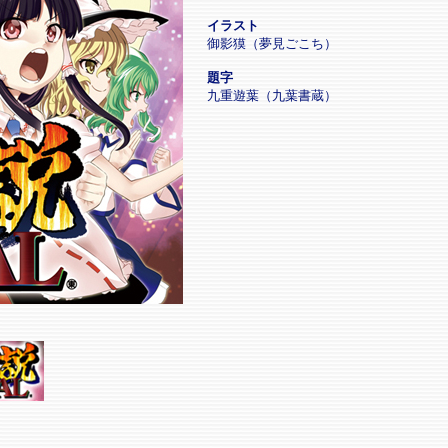
イラスト
御影獏（夢見ごこち）
題字
九重遊葉（九葉書蔵）