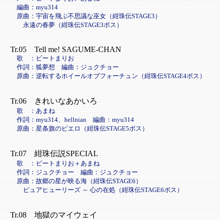
編曲：myu314
原曲：宇宙を飛ぶ不思議な巫女（紺珠伝STAGE3）
永遠の春夢（紺珠伝STAGE3ボス）
Tr.05 Tell me! SAGUME-CHAN
歌 ：ビートまりお
作詞：狐夢想 編曲：ジュクチョー
原曲：逆転するホイールオブフォーチュン（紺珠伝STAGE4ボス）
Tr.06 きれいなあかいろ
歌 ：あまね
作詞：myu314、hellnian 編曲：myu314
原曲：星条旗のピエロ（紺珠伝STAGE5ボス）
Tr.07 紺珠伝説SPECIAL
歌 ：ビートまりお＋あまね
作詞：ジュクチョー 編曲：ジュクチョー
原曲：故郷の星が映る海（紺珠伝STAGE6）
ピュアヒューリーズ ～ 心の在処（紺珠伝STAGE6ボス）
Tr.08 地獄のマイウェイ