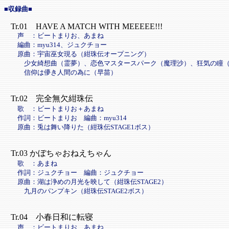
■収録曲■
Tr.01 HAVE A MATCH WITH MEEEEE!!!
声 ：ビートまりお、あまね
編曲：myu314、ジュクチョー
原曲：宇宙巫女現る（紺珠伝オープニング）
少女綺想曲（霊夢）、恋色マスタースパーク（魔理沙）、狂気の瞳（
信仰は儚き人間の為に（早苗）
Tr.02 完全無欠紺珠伝
歌 ：ビートまりお＋あまね
作詞：ビートまりお 編曲：myu314
原曲：兎は舞い降りた（紺珠伝STAGE1ボス）
Tr.03 かぼちゃおねえちゃん
歌 ：あまね
作詞：ジュクチョー 編曲：ジュクチョー
原曲：湖は浄めの月光を映して（紺珠伝STAGE2）
九月のパンプキン（紺珠伝STAGE2ボス）
Tr.04 小春日和に転寝
声 ：ビートまりお、あまね