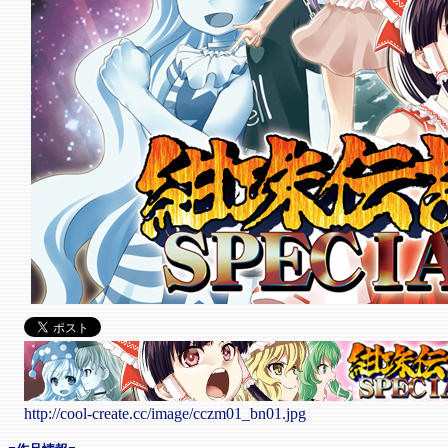
http://cool-create.cc/image/cczm01_bn01.jpg