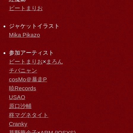
ビートまりお
ジャケットイラスト
Mika Pikazo
参加アーティスト
ビートまりお
×
まろん
チバニャン
cosMo＠暴走P
暁Records
USAO
原口沙輔
柊マグネタイト
Cranky
草野華余子
×
ARM (IOSYS)