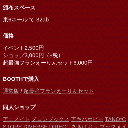
頒布スペース
東6ホール て-32ab
価格
イベント2,500円
ショップ3,000円（+税）
超最強フランえーりんセット6,000円
BOOTHで購入
通常版
/
超最強フランえーりんセット
同人ショップ
アニメイト
メロンブックス
アキバホビー
TANO*C
STORE
DIVERSE DIRECT
あきばお～
ブックメイ