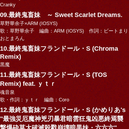
Cranky
09.最終鬼畜妹 ～ Sweet Scarlet Dreams.
草野華余子×ARM (IOSYS)
歌：草野華余子 編曲：ARM (IOSYS) 作詞：ビートまり
おとまろん
10.最終鬼畜妹フランドール・S (Chroma
Remix)
黒魔
11.最終鬼畜妹フランドール・S (TOS
Remix) feat. ｙｔｒ
魂音泉
歌・作詞：ｙｔｒ 編曲：Coro
12.最終鬼畜妹フランドール・S (かめりあ's
"最強災厄魔神兇刃暴君暗雲狂鬼凶悪終焉襲
撃爆砕莫大破滅殺戮崩壊暗黒妹・六六六"