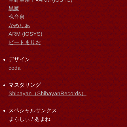
黒魔
魂音泉
かめりあ
ARM (IOSYS)
ビートまりお
デザイン
coda
マスタリング
Shibayan（ShibayanRecords）
スペシャルサンクス
まらしぃ / あまね