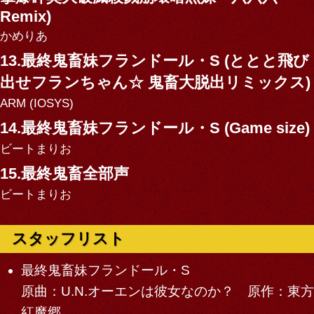
Remix)
かめりあ
13.最終鬼畜妹フランドール・S (ととと飛び
出せフランちゃん☆ 鬼畜大脱出リミックス)
ARM (IOSYS)
14.最終鬼畜妹フランドール・S (Game size)
ビートまりお
15.最終鬼畜全部声
ビートまりお
スタッフリスト
最終鬼畜妹フランドール・S
原曲：U.N.オーエンは彼女なのか？ 原作：東方
紅魔郷