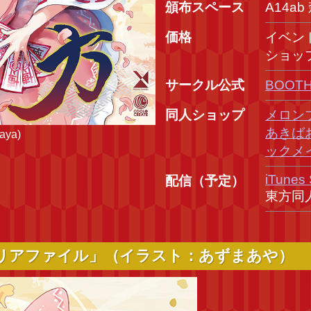
頒布スペース
A14a
価格
イベント
ショップ
サークル公式
BOOT
同人ショップ
メロン
あきば
aya)
ックメ
iTunes 
配信（予定）
東方同
クリアファイル」（イラスト：あずまあや）