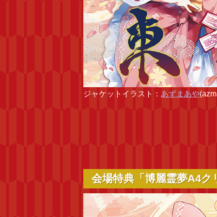
ジャケットイラスト：
あずまあや
(azm
会場特典「博麗霊夢A4