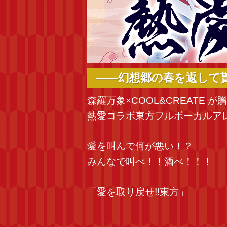
――幻想郷の春を返して
森羅万象×COOL&CREATE が
熱愛コラボ東方フルボーカルア
愛を叫んで何が悪い！？
みんなで叫べ！！酒べ！！！
「愛を取り戻せ!!東方」