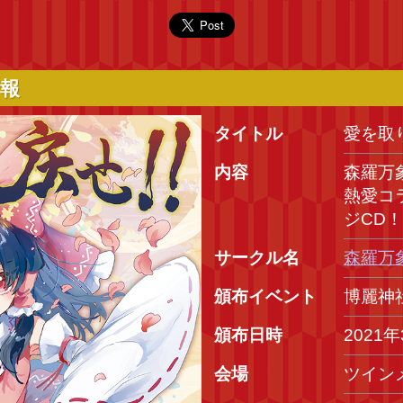
情報
タイトル
愛を取り
内容
森羅万象
熱愛コ
ジCD
サークル名
森羅万
頒布イベント
博麗神
頒布日時
2021
会場
ツイン