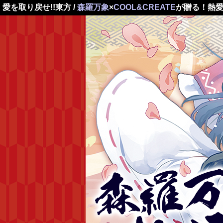
愛を取り戻せ!!東方 /
森羅万象
×
COOL&CREATE
が贈る！熱愛