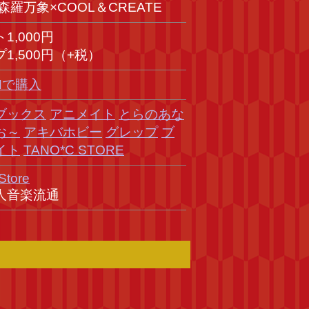
b 森羅万象×COOL＆CREATE
1,000円
1,500円（+税）
Hで購入
ブックス
アニメイト
とらのあな
お～
アキバホビー
グレップ
ブ
イト
TANO*C STORE
Store
人音楽流通