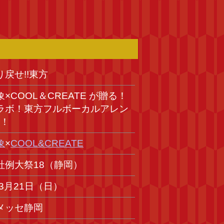
戻せ!!東方
×COOL＆CREATE が贈る！
ラボ！東方フルボーカルアレン
！！
象
×
COOL&CREATE
社例大祭18（静岡）
年3月21日（日）
メッセ静岡