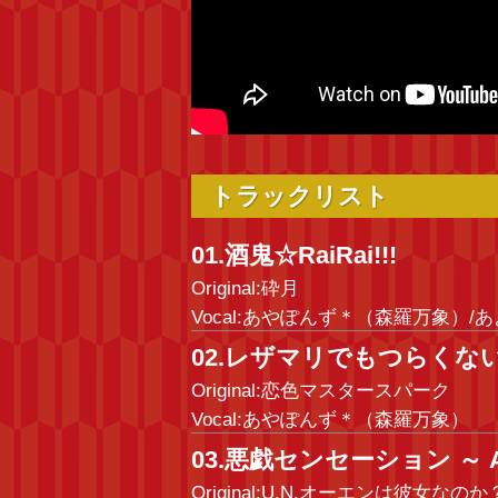
トラックリスト
01.酒鬼☆RaiRai!!!
Original:砕月
Vocal:あやぽんず＊（森羅万象）/
02.レザマリでもつらくないっ！(
Original:恋色マスタースパーク
Vocal:あやぽんず＊（森羅万象）
03.悪戯センセーション ～ Alter
Original:U.N.オーエンは彼女