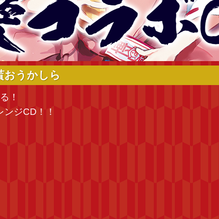
貰おうかしら
贈る！
レンジCD！！